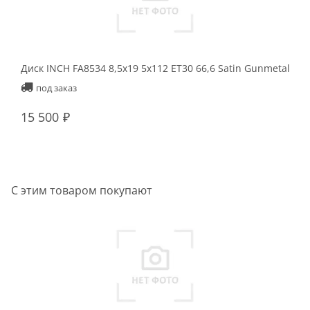
Диск INCH FA8534 8,5x19 5x112 ET30 66,6 Satin Gunmetal
Ди
Ma
под заказ
15 500
1
С этим товаром покупают