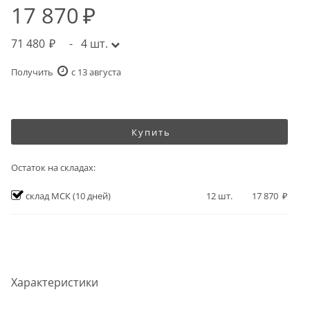
17 870
71 480
-
4
шт.
Получить
c 13 августа
Купить
Остаток на складах:
склад МСК
(10 дней)
12
шт.
17 870
Характеристики