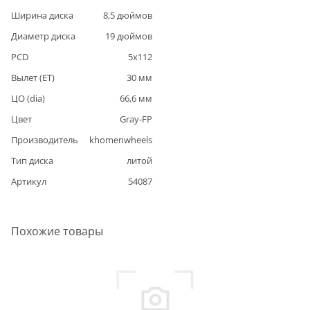
Ширина диска
8,5
дюймов
Диаметр диска
19
дюймов
PCD
5
x
112
Вылет (ET)
30
мм
ЦО (dia)
66,6
мм
Цвет
Gray-FP
Производитель
khomenwheels
Тип диска
литой
Артикул
54087
Похожие товары