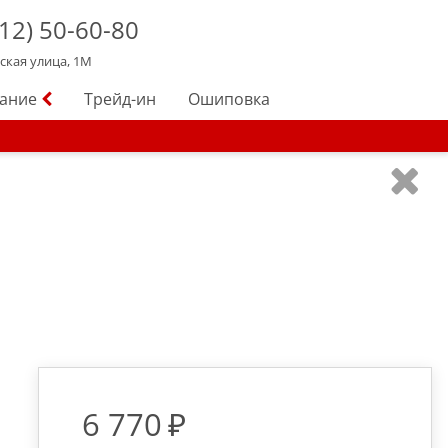
12)
50-60-80
йская улица, 1М
вание
Трейд-ин
Ошиповка
6 770