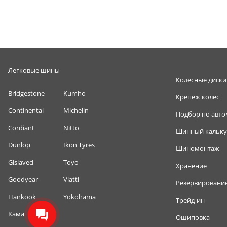
Легковые шины
Колесные диски
Bridgestone
Kumho
Крепеж колес
Continental
Michelin
Подбор по авт
Cordiant
Nitto
Шинный кальку
Dunlop
Ikon Tyres
Шиномонтаж
Gislaved
Toyo
Хранение
Goodyear
Viatti
Резервировани
Hankook
Yokohama
Трейд-ин
Кама
Ошиповка