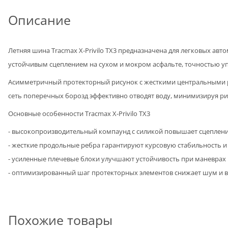
Описание
Летняя шина Tracmax X-Privilo TX3 предназначена для легковых а
устойчивым сцеплением на сухом и мокром асфальте, точностью у
Асимметричный протекторный рисунок с жесткими центральными 
сеть поперечных борозд эффективно отводят воду, минимизируя р
Основные особенности Tracmax X-Privilo TX3
- высокопроизводительный компаунд с силикой повышает сцепление
- жесткие продольные ребра гарантируют курсовую стабильность и
- усиленные плечевые блоки улучшают устойчивость при маневрах 
- оптимизированный шаг протекторных элементов снижает шум и в
Похожие товары