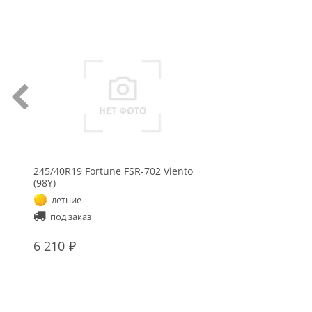
245/40R19 Fortune FSR-702 Viento
(98Y)
летние
под заказ
6 210