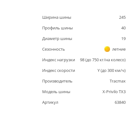
Ширина шины
245
Профиль шины
40
Диаметр шины
19
Сезонность
летние
Индекс нагрузки
98
(до
750
кг/на колесо)
Индекс скорости
Y
(до
300
км/ч)
Производитель
Tracmax
Модель шины
X-Privilo TX3
Артикул
63840