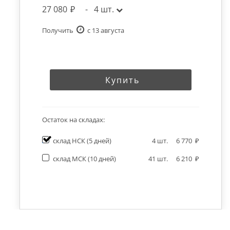
27 080
-
4
шт.
Получить
c 13 августа
Купить
Остаток на складах:
склад НСК
(5 дней)
4
шт.
6 770
склад МСК
(10 дней)
41
шт.
6 210