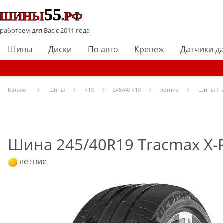
работаем для Вас с 2011 года
Шины
Диски
По авто
Крепеж
Датчики д
Каталог
Шины
R
19
245/40 R19
летние
Шины
Tr
Шина 245/40R19 Tracmax X-Pr
летние