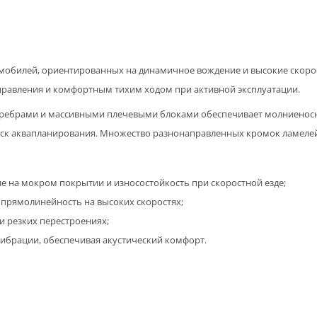
втомобилей, ориентированных на динамичное вождение и высокие скор
правления и комфортным тихим ходом при активной эксплуатации.
ребрами и массивными плечевыми блоками обеспечивает молниеносну
иск аквапланирования. Множество разнонаправленных кромок ламелей
 на мокром покрытии и износостойкость при скоростной езде;
 прямолинейность на высоких скоростях;
и резких перестроениях;
ибрации, обеспечивая акустический комфорт.