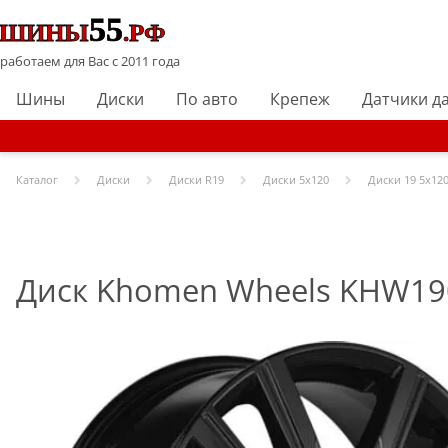
работаем для Вас с 2011 года
Шины
Диски
По авто
Крепеж
Датчики д
Каталог
Диски
Диски R
19
Диски
5x120
Диски
19 5x120
Диск Khomen Wheels KHW1905