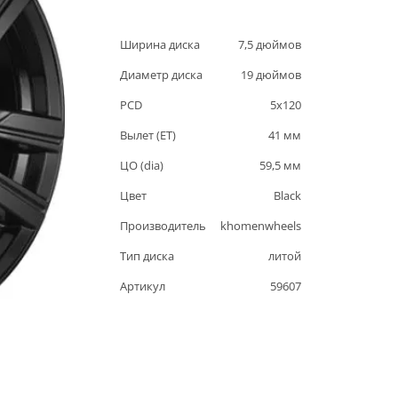
Ширина диска
7,5
дюймов
Диаметр диска
19
дюймов
PCD
5
x
120
Вылет (ET)
41
мм
ЦО (dia)
59,5
мм
Цвет
Black
Производитель
khomenwheels
Тип диска
литой
Артикул
59607