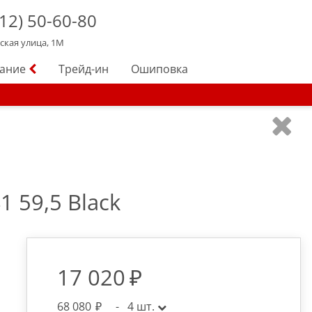
12)
50-60-80
йская улица, 1М
вание
Трейд-ин
Ошиповка
 59,5 Black
17 020
68 080
-
4
шт.