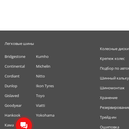
Легковые шины
Колесные диски
Bridgestone
Kumho
Крепеж колес
Continental
Michelin
Подбор по авт
Cordiant
Nitto
Шинный кальку
Dunlop
Ikon Tyres
Шиномонтаж
Gislaved
Toyo
Хранение
Goodyear
Viatti
Резервировани
Hankook
Yokohama
Трейд-ин
Кама
Ошиповка