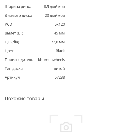
Ширина диска
8,5
дюймов
Диаметр диска
20
дюймов
PCD
5
x
120
Вылет (ET)
45
мм
ЦО (dia)
72,6
мм
Цвет
Black
Производитель
khomenwheels
Тип диска
литой
Артикул
57238
Похожие товары