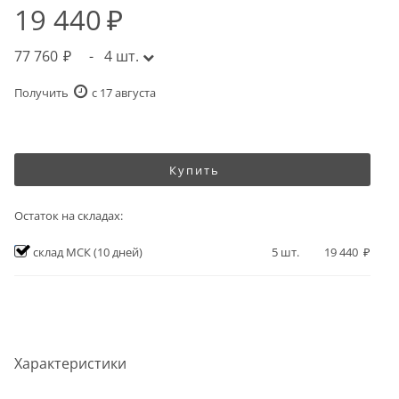
19 440
77 760
-
4
шт.
Получить
c 17 августа
Купить
Остаток на складах:
склад МСК
(10 дней)
5
шт.
19 440
Характеристики