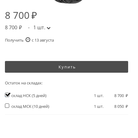
8 700
8 700
-
1
шт.
Получить
c 13 августа
Купить
Остаток на складах:
склад НСК
(5 дней)
1
шт.
8 700
склад МСК
(10 дней)
1
шт.
8 050