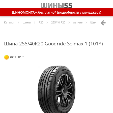
ШИНОМОНТАЖ бесплатно* (подробности у менеджера)
Каталог
Шины
R
20
255/40 R20
летние
Шины
Goodride
Шина 255/40R20 Goodride Solmax 1 (101Y)
летние