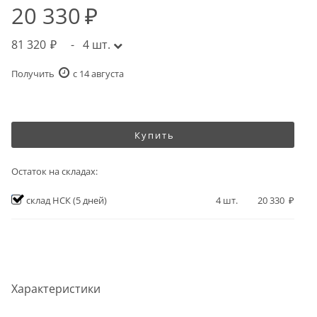
20 330
81 320
-
4
шт.
Получить
c 14 августа
Купить
Остаток на складах:
склад НСК
(5 дней)
4
шт.
20 330
Характеристики