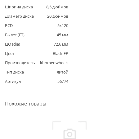
Ширина диска
8,5
дюймов
Диаметр диска
20
дюймов
PCD
5
x
120
Вылет (ET)
45
мм
ЦО (dia)
72,6
мм
Цвет
Black-FP
Производитель
khomenwheels
Тип диска
литой
Артикул
56774
Похожие товары