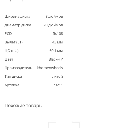
Ширина диска
8
дюймов
Диаметр диска
20
дюймов
PCD
5
x
108
Вылет (ET)
43
мм
ЦО (dia)
60,1
мм
Цвет
Black-FP
Производитель
khomenwheels
Тип диска
литой
Артикул
73211
Похожие товары