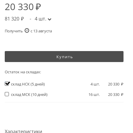
20 330
81 320
-
4
шт.
Получить
c 13 августа
Купить
Остаток на складах:
склад НСК
(5 дней)
4
шт.
20 330
склад МСК
(10 дней)
16
шт.
20 330
Характеристики