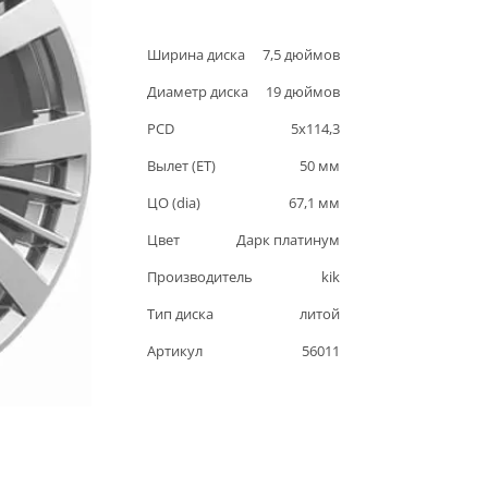
Ширина диска
7,5
дюймов
Диаметр диска
19
дюймов
PCD
5
x
114,3
Вылет (ET)
50
мм
ЦО (dia)
67,1
мм
Цвет
Дарк платинум
Производитель
kik
Тип диска
литой
Артикул
56011