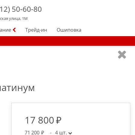
12)
50-60-80
йская улица, 1М
вание
Трейд-ин
Ошиповка
платинум
17 800
71 200
-
4
шт.