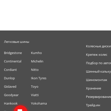
Легковые шины
Колесные диски
Bridgestone
Kumho
Крепеж колес
Continental
Michelin
Подбор по авт
Cordiant
Nitto
Шинный кальку
Dunlop
Ikon Tyres
Шиномонтаж
Gislaved
Toyo
Хранение
Goodyear
Viatti
Резервировани
Hankook
Yokohama
Трейд-ин