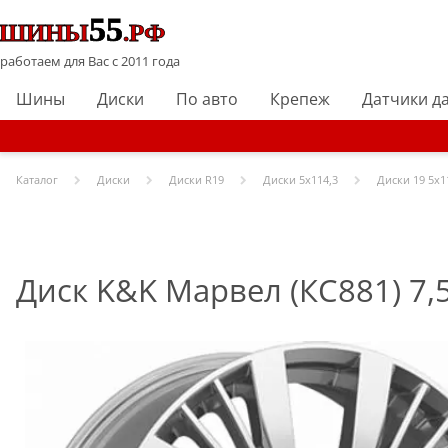
работаем для Вас с 2011 года
Шины
Диски
По авто
Крепеж
Датчики д
Каталог
Диски
Диски R
19
Диски
5x114,3
Диски
19 5x1
Диск K&K Марвел (КС881) 7,