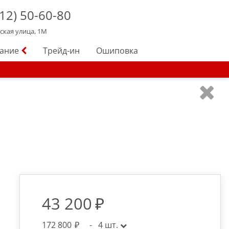
12)
50-60-80
йская улица, 1М
вание
Трейд-ин
Ошиповка
43 200
172 800
-
4
шт.