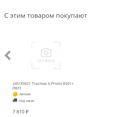
С этим товаром покупают
245/35R21 Tracmax X-Privilo RS01+
(96Y)
летние
под заказ
7 810