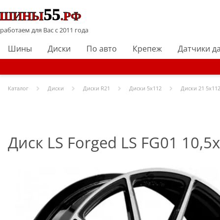
работаем для Вас с 2011 года
Шины
Диски
По авто
Крепеж
Датчики д
Каталог
Диски
Диски R
21
Диски
5x112
Диски
21 5x112
Диск LS Forged LS FG01 10,5