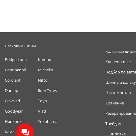
Легковые шины
Колесные диски
Bridgestone
Kumho
Крепеж колес
Continental
Michelin
Подбор по авт
Cordiant
Nitto
Шинный кальку
Dunlop
Ikon Tyres
Шиномонтаж
Gislaved
Toyo
Хранение
Goodyear
Viatti
Резервировани
Hankook
Yokohama
Трейд-ин
Кама
Ошиповка