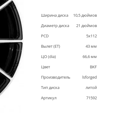
Ширина диска
10,5
дюймов
Диаметр диска
21
дюймов
PCD
5
x
112
Вылет (ET)
43
мм
ЦО (dia)
66,6
мм
Цвет
BKF
Производитель
lsforged
Тип диска
литой
Артикул
71592