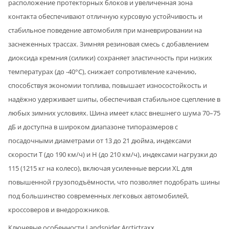
расположение протекторных блоков и увеличенная зона
контакта обеспечивают отличную курсовую устойчивость и
стабильное поведение автомобиля при маневрировании на
заснеженных трассах. Зимняя резиновая смесь с добавлением
диоксида кремния (силики) сохраняет эластичность при низких
температурах (до -40°C), снижает сопротивление качению,
способствуя экономии топлива, повышает износостойкость и
надёжно удерживает шипы, обеспечивая стабильное сцепление в
любых зимних условиях. Шина имеет класс внешнего шума 70–75
дБ и доступна в широком диапазоне типоразмеров с
посадочными диаметрами от 13 до 21 дюйма, индексами
скорости T (до 190 км/ч) и H (до 210 км/ч), индексами нагрузки до
115 (1215 кг на колесо), включая усиленные версии XL для
повышенной грузоподъёмности, что позволяет подобрать шины
под большинство современных легковых автомобилей,
кроссоверов и внедорожников.
Ключевые особенности Landspider Arctictraxx