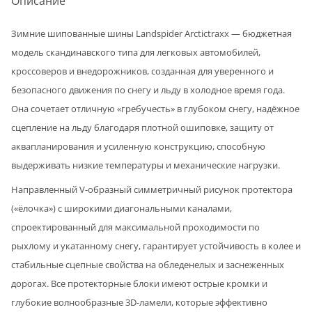
Описание
Зимние шипованные шины Landspider Arctictraxx — бюджетная
модель скандинавского типа для легковых автомобилей,
кроссоверов и внедорожников, созданная для уверенного и
безопасного движения по снегу и льду в холодное время года.
Она сочетает отличную «гребучесть» в глубоком снегу, надёжное
сцепление на льду благодаря плотной ошиповке, защиту от
аквапланирования и усиленную конструкцию, способную
выдерживать низкие температуры и механические нагрузки.
Направленный V-образный симметричный рисунок протектора
(«ёлочка») с широкими диагональными каналами,
спроектированный для максимальной проходимости по
рыхлому и укатанному снегу, гарантирует устойчивость в колее и
стабильные сцепные свойства на обледенелых и заснеженных
дорогах. Все протекторные блоки имеют острые кромки и
глубокие волнообразные 3D-ламели, которые эффективно