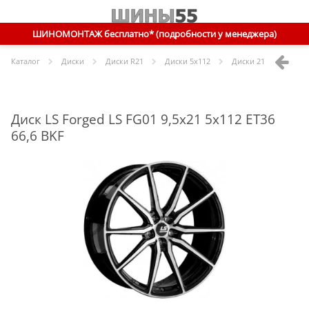
ШИНОМОНТАЖ бесплатно* (подробности у менеджера)
Каталог
Диски
Диски R
21
Диски
5x112
Диски
21 5x112 ET36 
Диск LS Forged LS FG01 9,5x21 5x112 ET36
66,6 BKF