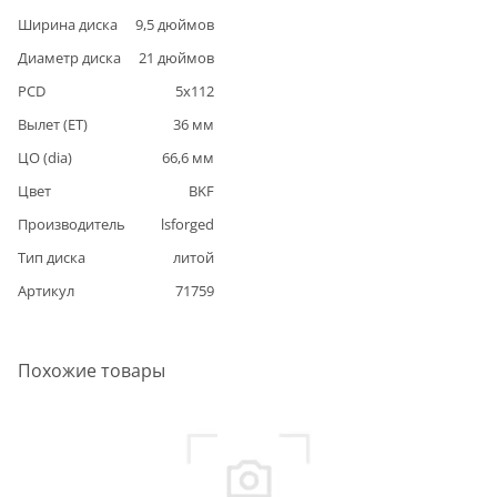
Ширина диска
9,5
дюймов
Диаметр диска
21
дюймов
PCD
5
x
112
Вылет (ET)
36
мм
ЦО (dia)
66,6
мм
Цвет
BKF
Производитель
lsforged
Тип диска
литой
Артикул
71759
Похожие товары