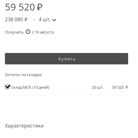
59 520
238 080
-
4
шт.
Получить
c 19 августа
Купить
Остаток на складах:
склад МСК
(10 дней)
20
шт.
59 520
Характеристики