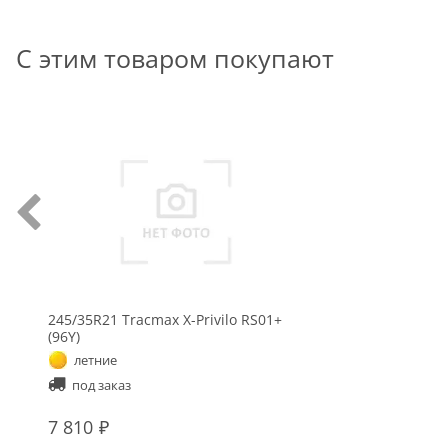
С этим товаром покупают
245/35R21 Tracmax X-Privilo RS01+
(96Y)
летние
под заказ
7 810