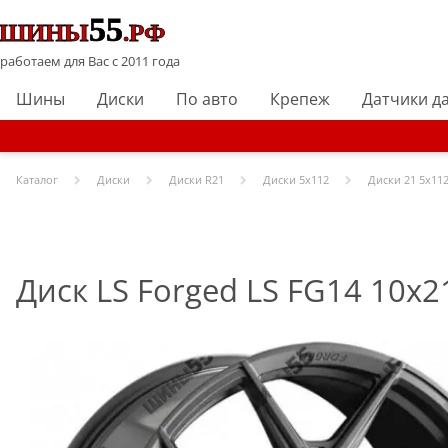
работаем для Вас с 2011 года
Шины
Диски
По авто
Крепеж
Датчики д
Каталог
Диски
Диски R
21
Диски
5x112
Диски
21 5x112
Диск LS Forged LS FG14 10x