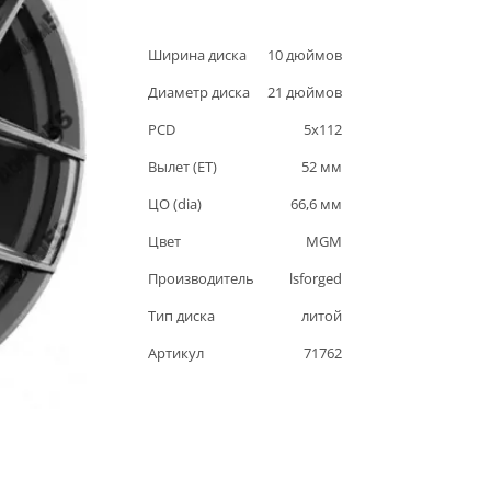
Ширина диска
10
дюймов
Диаметр диска
21
дюймов
PCD
5
x
112
Вылет (ET)
52
мм
ЦО (dia)
66,6
мм
Цвет
MGM
Производитель
lsforged
Тип диска
литой
Артикул
71762