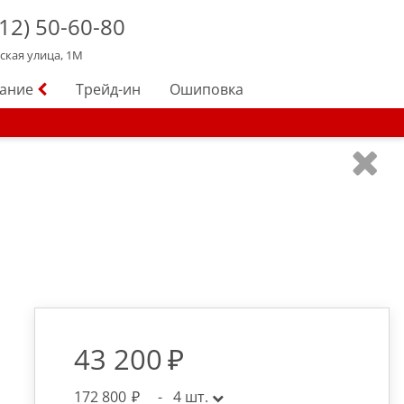
12)
50-60-80
йская улица, 1М
вание
Трейд-ин
Ошиповка
43 200
172 800
-
4
шт.