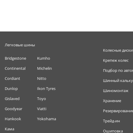
Легковые шины
Колесные диски
Bridgestone
Kumho
Крепеж колес
Continental
Michelin
Подбор по авт
Cordiant
Nitto
Шинный кальку
Dunlop
Ikon Tyres
Шиномонтаж
Gislaved
Toyo
Хранение
Goodyear
Viatti
Резервировани
Hankook
Yokohama
Трейд-ин
Кама
Ошиповка