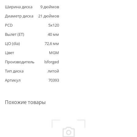
Ширина диска
9
дюймов
Диаметр диска
21
дюймов
PCD
5
x
120
Вылет (ET)
40
мм
ЦО (dia)
72,6
мм
Цвет
MGM
Производитель
lsforged
Тип диска
литой
Артикул
70393
Похожие товары