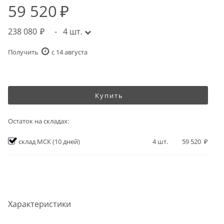
59 520
238 080
-
4
шт.
Получить
c 14 августа
Купить
Остаток на складах:
склад МСК
(10 дней)
4
шт.
59 520
Характеристики