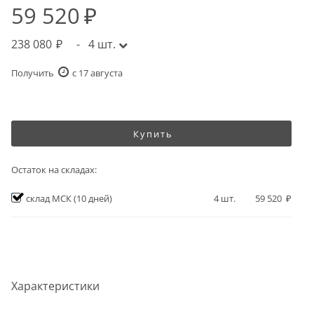
59 520
238 080
-
4
шт.
Получить
c 17 августа
Купить
Остаток на складах:
склад МСК
(10 дней)
4
шт.
59 520
Характеристики