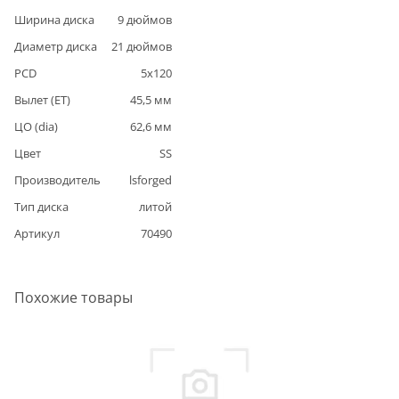
Ширина диска
9
дюймов
Диаметр диска
21
дюймов
PCD
5
x
120
Вылет (ET)
45,5
мм
ЦО (dia)
62,6
мм
Цвет
SS
Производитель
lsforged
Тип диска
литой
Артикул
70490
Похожие товары