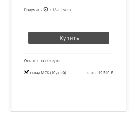
Получить
c 18 августа
Купить
Остаток на складах:
склад МСК
(10 дней)
4
шт.
19 540