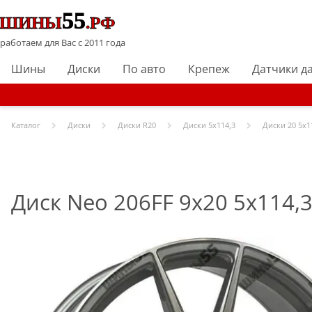
работаем для Вас с 2011 года
Шины
Диски
По авто
Крепеж
Датчики д
Каталог
Диски
Диски R
20
Диски
5x114,3
Диски
20 5x1
Диск Neo 206FF 9x20 5x114,3