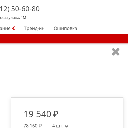
12)
50-60-80
йская улица, 1М
вание
Трейд-ин
Ошиповка
19 540
78 160
-
4
шт.