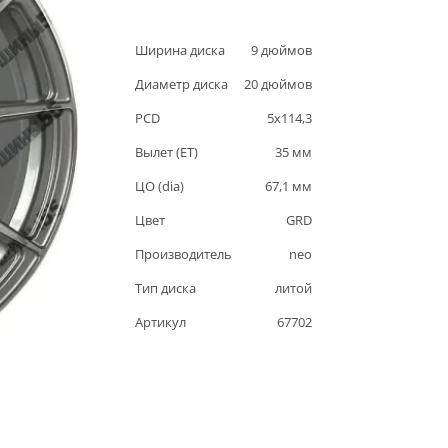
Ширина диска
9
дюймов
Диаметр диска
20
дюймов
PCD
5
x
114,3
Вылет (ET)
35
мм
ЦО (dia)
67,1
мм
Цвет
GRD
Производитель
neo
Тип диска
литой
Артикул
67702