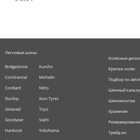
Легковые шины
Колесные диски
Bridgestone
Kumho
Крепеж колес
Continental
Michelin
Подбор по авт
Cordiant
Nitto
Шинный кальку
Dunlop
Ikon Tyres
Шиномонтаж
Gislaved
Toyo
Хранение
Goodyear
Viatti
Резервировани
Hankook
Yokohama
Трейд-ин