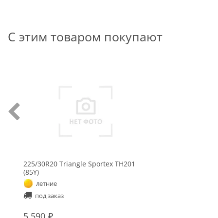
С этим товаром покупают
225/30R20 Triangle Sportex TH201
(85Y)
летние
под заказ
5 590