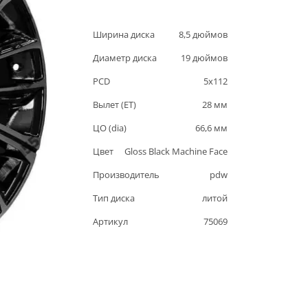
Ширина диска
8,5
дюймов
Диаметр диска
19
дюймов
PCD
5
x
112
Вылет (ET)
28
мм
ЦО (dia)
66,6
мм
Цвет
Gloss Black Machine Face
Производитель
pdw
Тип диска
литой
Артикул
75069