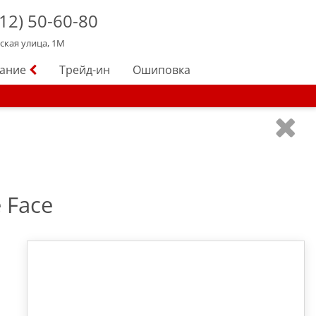
12)
50-60-80
йская улица, 1М
вание
Трейд-ин
Ошиповка
 Face