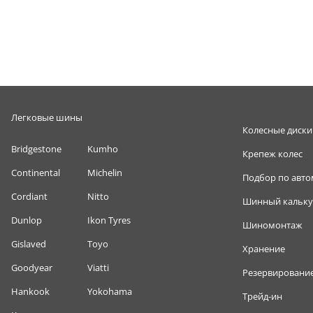
Легковые шины
Колесные диски
Bridgestone
Kumho
Крепеж колес
Continental
Michelin
Подбор по авт
Cordiant
Nitto
Шинный кальку
Dunlop
Ikon Tyres
Шиномонтаж
Gislaved
Toyo
Хранение
Goodyear
Viatti
Резервировани
Hankook
Yokohama
Трейд-ин