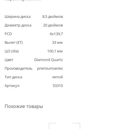
Ширина диска
8,5
дюймов
Диаметр диска
20
дюймов
PCD
6
x
139,7
Вылет (ET)
33
мм
ЦО (dia)
100,1
мм
Цвет
Diamond Quartz
Производитель
premiumseries
Тип диска
литой
Артикул
53310
Похожие товары