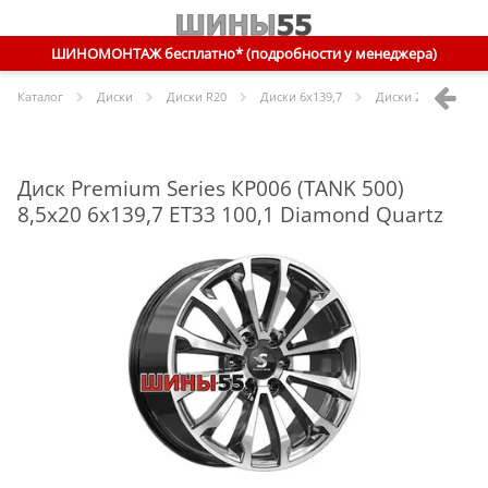
ШИНОМОНТАЖ бесплатно* (подробности у менеджера)
Каталог
Диски
Диски R
20
Диски
6x139,7
Диски
20 6x139,7 E
Диск Premium Series КР006 (TANK 500)
8,5x20 6x139,7 ET33 100,1 Diamond Quartz