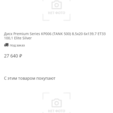
Диск Premium Series КР006 (TANK 500) 8,5x20 6x139,7 ET33
Ди
100,1 Elite Silver
10
под заказ
27 640
2
С этим товаром покупают