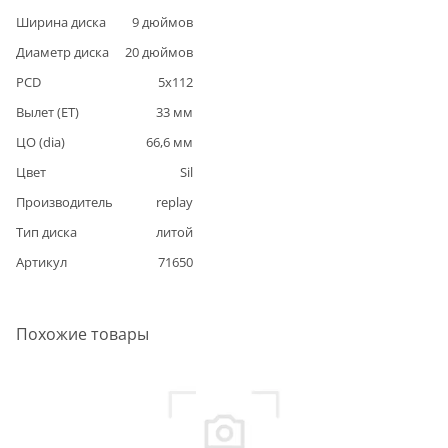
Ширина диска
9
дюймов
Диаметр диска
20
дюймов
PCD
5
x
112
Вылет (ET)
33
мм
ЦО (dia)
66,6
мм
Цвет
Sil
Производитель
replay
Тип диска
литой
Артикул
71650
Похожие товары