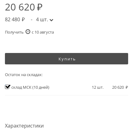
20 620
82 480
-
4
шт.
Получить
c 10 августа
Купить
Остаток на складах:
склад МСК
(10 дней)
12
шт.
20 620
Характеристики