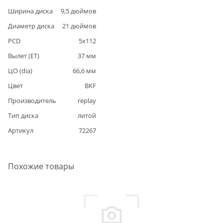
Ширина диска
9,5
дюймов
Диаметр диска
21
дюймов
PCD
5
x
112
Вылет (ET)
37
мм
ЦО (dia)
66,6
мм
Цвет
BKF
Производитель
replay
Тип диска
литой
Артикул
72267
Похожие товары