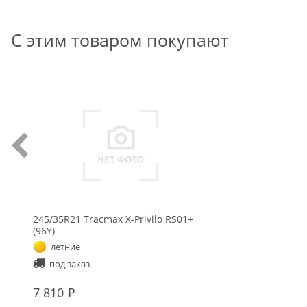
С этим товаром покупают
245/35R21 Tracmax X-Privilo RS01+
(96Y)
летние
под заказ
7 810