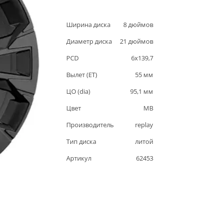
Ширина диска
8
дюймов
Диаметр диска
21
дюймов
PCD
6
x
139,7
Вылет (ET)
55
мм
ЦО (dia)
95,1
мм
Цвет
MB
Производитель
replay
Тип диска
литой
Артикул
62453