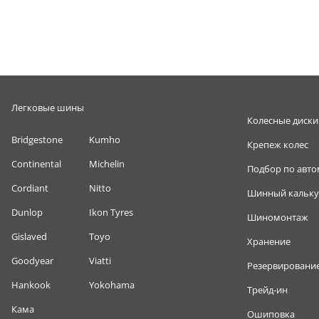
Легковые шины
Колесные диски
Bridgestone
Kumho
Крепеж колес
Continental
Michelin
Подбор по авт
Cordiant
Nitto
Шинный кальку
Dunlop
Ikon Tyres
Шиномонтаж
Gislaved
Toyo
Хранение
Goodyear
Viatti
Резервировани
Hankook
Yokohama
Трейд-ин
Кама
Ошиповка