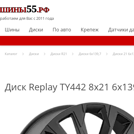
работаем для Вас с 2011 года
Шины
Диски
По авто
Крепеж
Датчики д
Каталог
Диски
Диски R
21
Диски
6x139,7
Диски
21 6x1
Диск Replay TY442 8x21 6x13