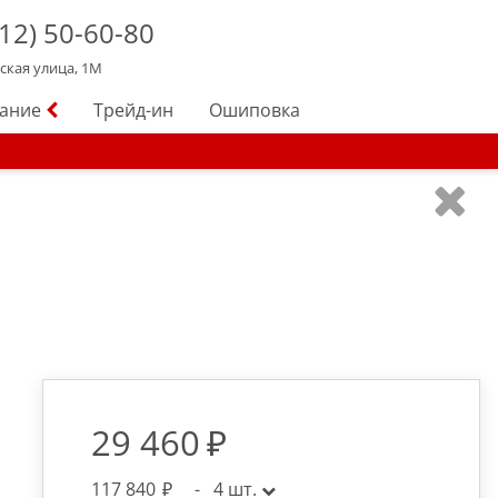
12)
50-60-80
йская улица, 1М
вание
Трейд-ин
Ошиповка
29 460
117 840
-
4
шт.