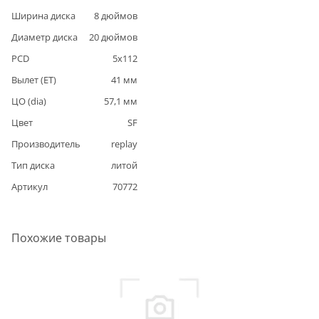
Ширина диска
8
дюймов
Диаметр диска
20
дюймов
PCD
5
x
112
Вылет (ET)
41
мм
ЦО (dia)
57,1
мм
Цвет
SF
Производитель
replay
Тип диска
литой
Артикул
70772
Похожие товары