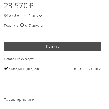
23 570
94 280
-
4
шт.
Получить
c 17 августа
Купить
Остаток на складах:
склад МСК
(10 дней)
8
шт.
23 570
Характеристики