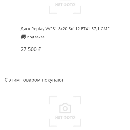
Диск Replay VV231 8x20 5x112 ET41 57,1 GMF
Ди
Fu
под заказ
27 500
2
С этим товаром покупают