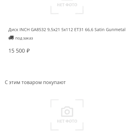
Диск INCH GA8532 9,5x21 5x112 ET31 66,6 Satin Gunmetal
Ди
Ma
под заказ
15 500
1
С этим товаром покупают