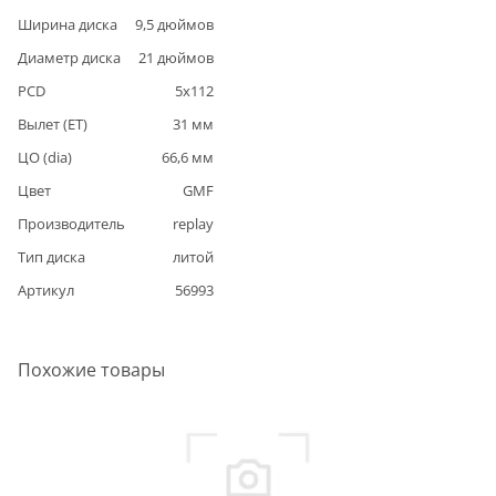
Ширина диска
9,5
дюймов
Диаметр диска
21
дюймов
PCD
5
x
112
Вылет (ET)
31
мм
ЦО (dia)
66,6
мм
Цвет
GMF
Производитель
replay
Тип диска
литой
Артикул
56993
Похожие товары