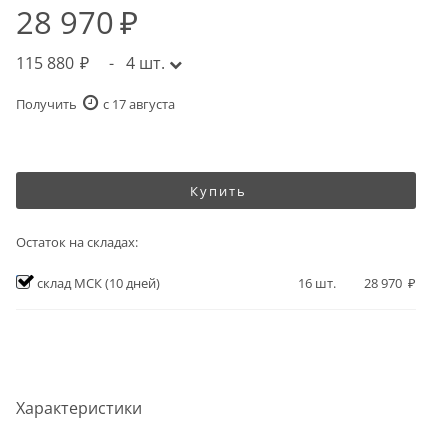
28 970
115 880
-
4
шт.
Получить
c 17 августа
Купить
Остаток на складах:
склад МСК
(10 дней)
16
шт.
28 970
Характеристики