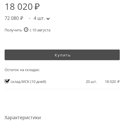
18 020
72 080
-
4
шт.
Получить
c 10 августа
Купить
Остаток на складах:
склад МСК
(10 дней)
20
шт.
18 020
Характеристики