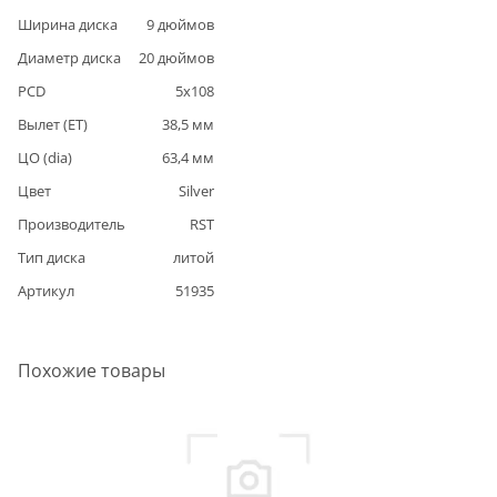
Ширина диска
9
дюймов
Диаметр диска
20
дюймов
PCD
5
x
108
Вылет (ET)
38,5
мм
ЦО (dia)
63,4
мм
Цвет
Silver
Производитель
RST
Тип диска
литой
Артикул
51935
Похожие товары