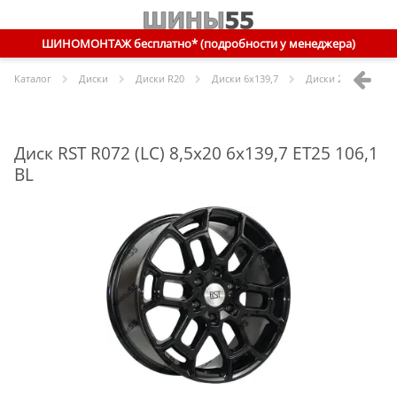
ШИНОМОНТАЖ бесплатно* (подробности у менеджера)
Каталог
Диски
Диски R
20
Диски
6x139,7
Диски
20 6x139,7 E
Диск RST R072 (LC) 8,5x20 6x139,7 ET25 106,1
BL