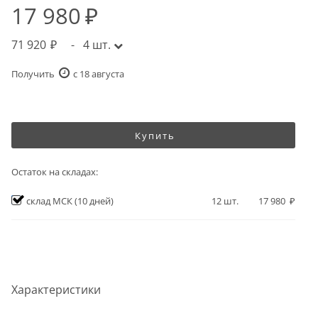
17 980
71 920
-
4
шт.
Получить
c 18 августа
Купить
Остаток на складах:
склад МСК
(10 дней)
12
шт.
17 980
Характеристики