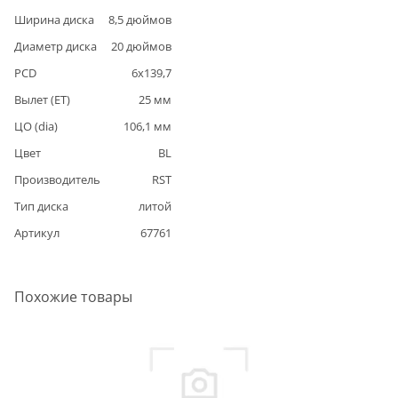
Ширина диска
8,5
дюймов
Диаметр диска
20
дюймов
PCD
6
x
139,7
Вылет (ET)
25
мм
ЦО (dia)
106,1
мм
Цвет
BL
Производитель
RST
Тип диска
литой
Артикул
67761
Похожие товары