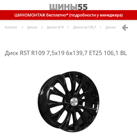
ШИНОМОНТАЖ бесплатно* (подробности у менеджера)
Каталог
Диски
Диски R
19
Диски
6x139,7
Диски
19 6x139,7 E
Диск RST R109 7,5x19 6x139,7 ET25 106,1 BL