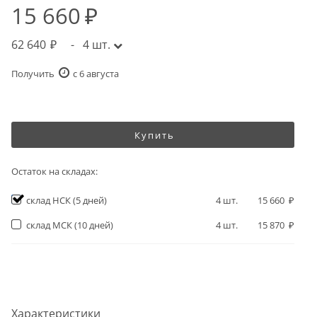
15 660
62 640
-
4
шт.
Получить
c 6 августа
Купить
Остаток на складах:
склад НСК
(5 дней)
4
шт.
15 660
склад МСК
(10 дней)
4
шт.
15 870
Характеристики