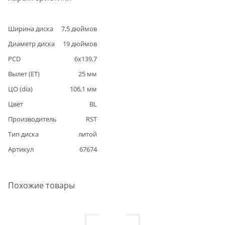
Ширина диска
7,5
дюймов
Диаметр диска
19
дюймов
PCD
6
x
139,7
Вылет (ET)
25
мм
ЦО (dia)
106,1
мм
Цвет
BL
Производитель
RST
Тип диска
литой
Артикул
67674
Похожие товары