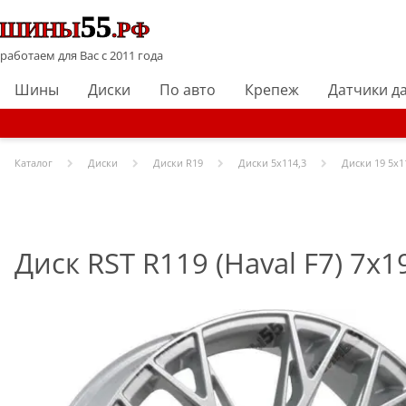
работаем для Вас с 2011 года
Шины
Диски
По авто
Крепеж
Датчики д
Каталог
Диски
Диски R
19
Диски
5x114,3
Диски
19 5x1
Диск RST R119 (Haval F7) 7x19