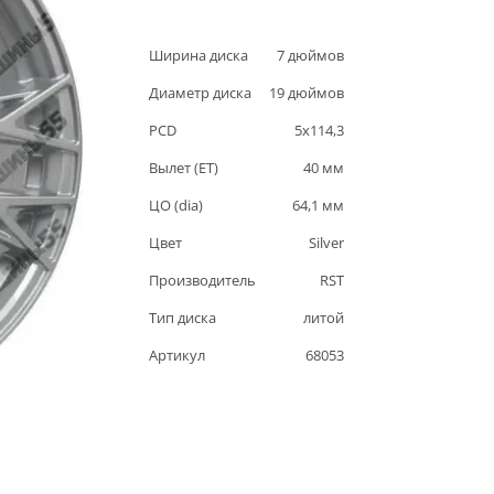
Ширина диска
7
дюймов
Диаметр диска
19
дюймов
PCD
5
x
114,3
Вылет (ET)
40
мм
ЦО (dia)
64,1
мм
Цвет
Silver
Производитель
RST
Тип диска
литой
Артикул
68053