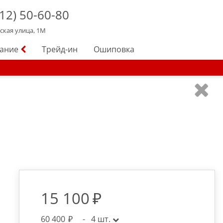
12)
50-60-80
йская улица, 1М
вание
Трейд-ин
Ошиповка
15 100
60 400
-
4
шт.