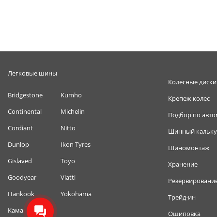
Легковые шины
Колесные диски
Bridgestone
Kumho
Крепеж колес
Continental
Michelin
Подбор по авт
Cordiant
Nitto
Шинный кальку
Dunlop
Ikon Tyres
Шиномонтаж
Gislaved
Toyo
Хранение
Goodyear
Viatti
Резервировани
Hankook
Yokohama
Трейд-ин
Кама
Ошиповка