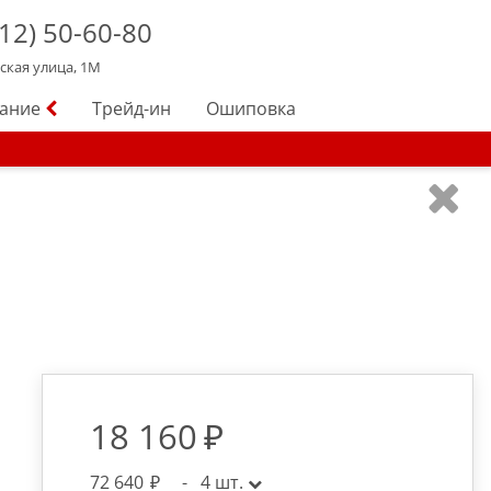
12)
50-60-80
йская улица, 1М
вание
Трейд-ин
Ошиповка
18 160
72 640
-
4
шт.