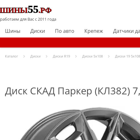
работаем для Вас с 2011 года
Шины
Диски
По авто
Крепеж
Датчики д
Каталог
Диски
Диски R
19
Диски
5x108
Диски
19 5x108
Диск СКАД Паркер (КЛ382) 7