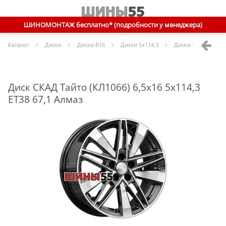
ШИНОМОНТАЖ бесплатно* (подробности у менеджера)
Каталог
Диски
Диски R
16
Диски
5x114,3
Диски
16 5x114,3 E
Диск СКАД Тайто (КЛ1066) 6,5x16 5x114,3
ET38 67,1 Алмаз