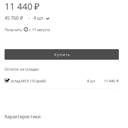
11 440
45 760
-
4
шт.
Получить
c 17 августа
Купить
Остаток на складах:
склад МСК
(10 дней)
8
шт.
11 440
Характеристики