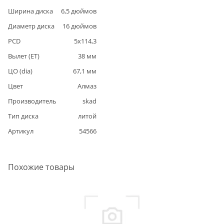
Ширина диска
6,5
дюймов
Диаметр диска
16
дюймов
PCD
5
x
114,3
Вылет (ET)
38
мм
ЦО (dia)
67,1
мм
Цвет
Алмаз
Производитель
skad
Тип диска
литой
Артикул
54566
Похожие товары