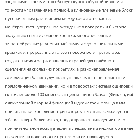
зацепными гранями способствует курсовой устойчивости и
точности управления на прямой, а клиновидные плечевые блоки
с увеличенным расстоянием между собой отвечают за
манёвренность, уверенное вхождение в повороты и быструю
эвакуацию снега и ледяной крошки; многочисленные
зигзагообразные (ступенчатые) ламели с дополнительными
кромками, прорезанные на всей поверхности протектора,
создают тысячи острых зацепных граней для надёжного
сцепления на скользких покрытиях, а разнонаправленная
ламелизация блоков улучшает управляемость не только при
прямолинейном движении, но и в поворотах; система ошиповки
включает около 100 многофланцевых шипов Scason (Финляндия)
с двухслойной якорной фиксацией и диаметром фланца 8 мм —
оригинальное крепление, при котором низ шипа фиксируется
жёстко, а верх более мягко, предотвращает выпадение шипов
при интенсивной эксплуатации, а специальный индикатор в виде
снежинки на поверхности протектора сигнализирует о