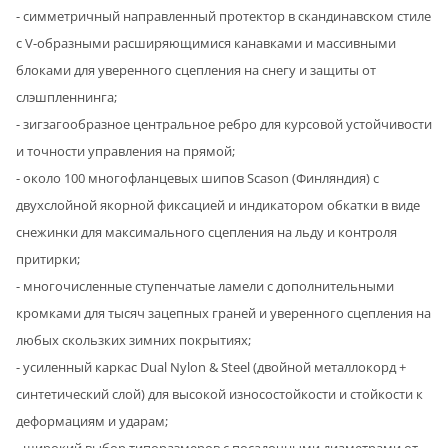
- симметричный направленный протектор в скандинавском стиле
с V-образными расширяющимися канавками и массивными
блоками для уверенного сцепления на снегу и защиты от
слэшпленнинга;
- зигзагообразное центральное ребро для курсовой устойчивости
и точности управления на прямой;
- около 100 многофланцевых шипов Scason (Финляндия) с
двухслойной якорной фиксацией и индикатором обкатки в виде
снежинки для максимального сцепления на льду и контроля
притирки;
- многочисленные ступенчатые ламели с дополнительными
кромками для тысяч зацепных граней и уверенного сцепления на
любых скользких зимних покрытиях;
- усиленный каркас Dual Nylon & Steel (двойной металлокорд +
синтетический слой) для высокой износостойкости и стойкости к
деформациям и ударам;
- широкий выбор типоразмеров с посадочными диаметрами от