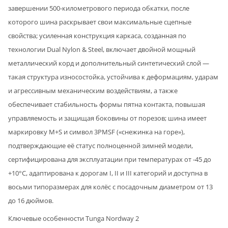
завершении 500-километрового периода обкатки, после
которого шина раскрывает свои максимальные сцепные
свойства; усиленная конструкция каркаса, созданная по
технологии Dual Nylon & Steel, включает двойной мощный
металлический корд и дополнительный синтетический слой —
такая структура износостойка, устойчива к деформациям, ударам
и агрессивным механическим воздействиям, а также
обеспечивает стабильность формы пятна контакта, повышая
управляемость и защищая боковины от порезов; шина имеет
маркировку M+S и символ 3PMSF («снежинка на горе»),
подтверждающие её статус полноценной зимней модели,
сертифицирована для эксплуатации при температурах от -45 до
+10°C, адаптирована к дорогам I, II и III категорий и доступна в
восьми типоразмерах для колёс с посадочным диаметром от 13
до 16 дюймов.
Ключевые особенности Tunga Nordway 2