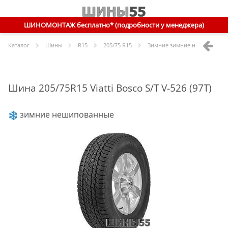
ШИНОМОНТАЖ бесплатно* (подробности у менеджера)
Каталог
Шины
R
15
205/75 R15
Зимние зимние нешипованн
Шина 205/75R15 Viatti Bosco S/T V-526 (97T)
зимние нешипованные