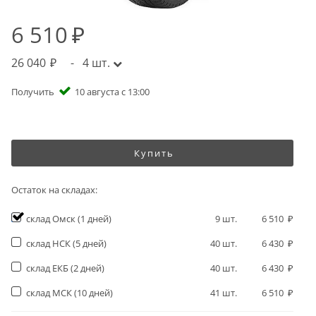
6 510
26 040
-
4
шт.
Получить
10 августа с 13:00
Купить
Остаток на складах:
склад Омск
(1 дней)
9
шт.
6 510
склад НСК
(5 дней)
40
шт.
6 430
склад ЕКБ
(2 дней)
40
шт.
6 430
склад МСК
(10 дней)
41
шт.
6 510