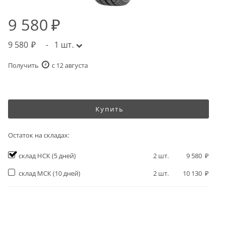
9 580
9 580
-
1
шт.
Получить
c 12 августа
Купить
Остаток на складах:
склад НСК
(5 дней)
2
шт.
9 580
склад МСК
(10 дней)
2
шт.
10 130