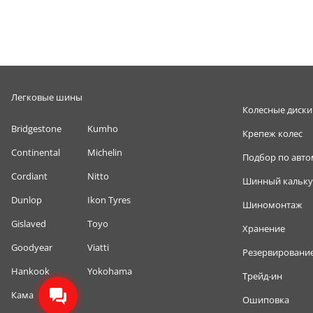
Легковые шины
Колесные диски
Bridgestone
Kumho
Крепеж колес
Continental
Michelin
Подбор по авт
Cordiant
Nitto
Шинный кальку
Dunlop
Ikon Tyres
Шиномонтаж
Gislaved
Toyo
Хранение
Goodyear
Viatti
Резервировани
Hankook
Yokohama
Трейд-ин
Кама
Ошиповка