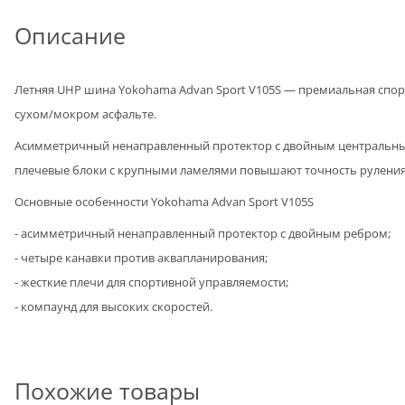
Описание
Летняя UHP шина Yokohama Advan Sport V105S — премиальная спорт
сухом/мокром асфальте.
Асимметричный ненаправленный протектор с двойным центральным 
плечевые блоки с крупными ламелями повышают точность руления 
Основные особенности Yokohama Advan Sport V105S
- асимметричный ненаправленный протектор с двойным ребром;
- четыре канавки против аквапланирования;
- жесткие плечи для спортивной управляемости;
- компаунд для высоких скоростей.
Похожие товары