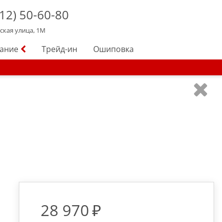
12)
50-60-80
йская улица, 1М
вание
Трейд-ин
Ошиповка
28 970