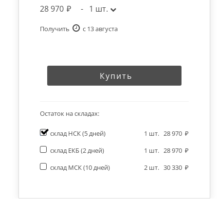
28 970
-
1
шт.
Получить
c 13 августа
Купить
Остаток на складах:
склад НСК
(5 дней)
1
шт.
28 970
склад ЕКБ
(2 дней)
1
шт.
28 970
склад МСК
(10 дней)
2
шт.
30 330