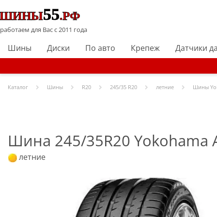
работаем для Вас с 2011 года
Шины
Диски
По авто
Крепеж
Датчики д
Каталог
Шины
R
20
245/35 R20
летние
Шины
Yo
Шина 245/35R20 Yokohama Ad
летние