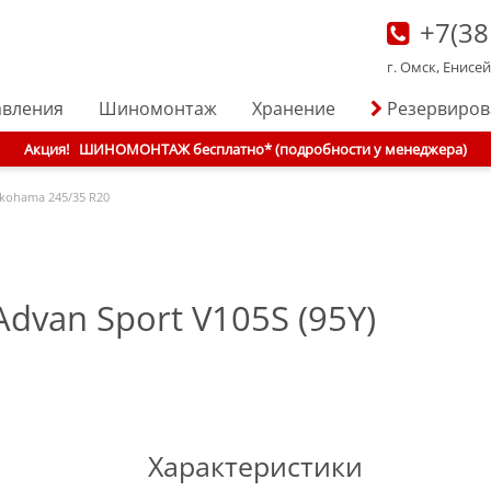
+7(38
г. Омск, Енисе
авления
Шиномонтаж
Хранение
Резервиро
Акция!
ШИНОМОНТАЖ бесплатно* (подробности у менеджера)
kohama
245/35 R20
van Sport V105S (95Y)
Характеристики