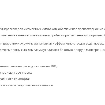
лей, кроссоверов и семейных хэтчбеков, обеспечивая превосходное м
противления качению и увеличения пробега при сохранении спортивно
я широкими окружными канавками эффективно отводит воду, повыша
лечевые зоны с 3D-ламелями усиливают боковую опору и маневреннос
ние и снижает расход топлива на 20%;
нос и долговечность;
иального комфорта;
ь и низкое сопротивление качению.