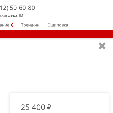
12)
50-60-80
йская улица, 1М
вание
Трейд-ин
Ошиповка
25 400