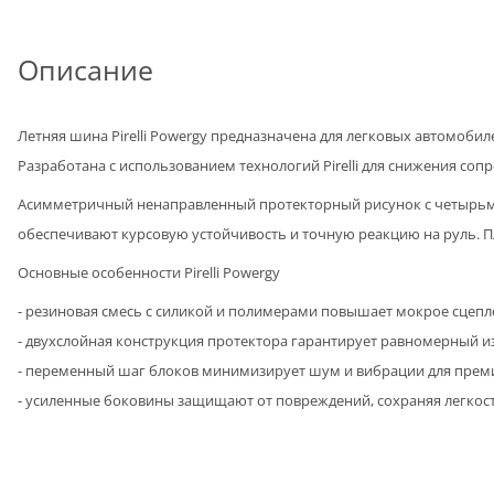
Описание
Летняя шина Pirelli Powergy предназначена для легковых автомоби
Разработана с использованием технологий Pirelli для снижения со
Асимметричный ненаправленный протекторный рисунок с четырьм
обеспечивают курсовую устойчивость и точную реакцию на руль. П
Основные особенности Pirelli Powergy
- резиновая смесь с силикой и полимерами повышает мокрое сцепле
- двухслойная конструкция протектора гарантирует равномерный из
- переменный шаг блоков минимизирует шум и вибрации для прем
- усиленные боковины защищают от повреждений, сохраняя легкост