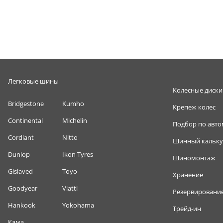
Легковые шины
Колесные диски
Bridgestone
Kumho
Крепеж колес
Continental
Michelin
Подбор по авт
Cordiant
Nitto
Шинный кальку
Dunlop
Ikon Tyres
Шиномонтаж
Gislaved
Toyo
Хранение
Goodyear
Viatti
Резервировани
Hankook
Yokohama
Трейд-ин
Кама