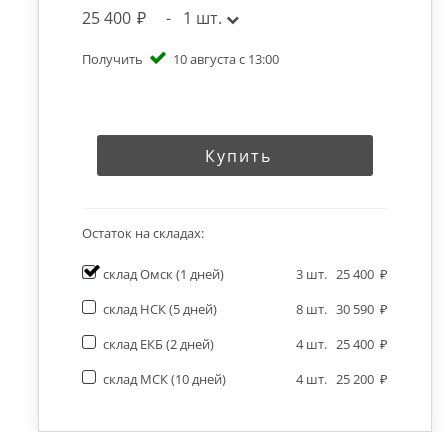
25 400
-
1
шт.
Получить
10 августа с 13:00
Купить
Остаток на складах:
склад Омск
(1 дней)
3
шт.
25 400
склад НСК
(5 дней)
8
шт.
30 590
склад ЕКБ
(2 дней)
4
шт.
25 400
склад МСК
(10 дней)
4
шт.
25 200