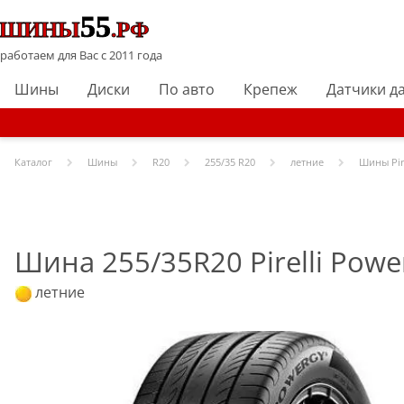
работаем для Вас с 2011 года
Шины
Диски
По авто
Крепеж
Датчики д
Каталог
Шины
R
20
255/35 R20
летние
Шины
Pir
Шина 255/35R20 Pirelli Power
летние