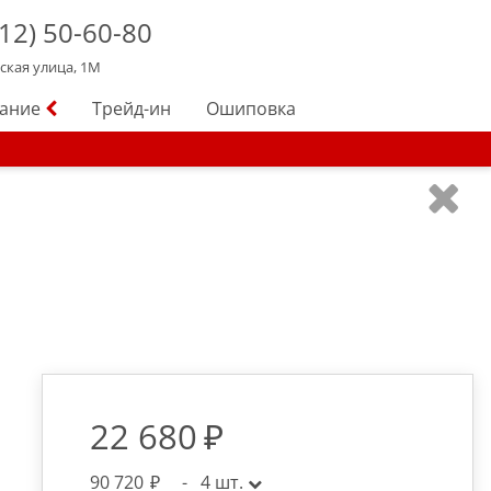
12)
50-60-80
йская улица, 1М
вание
Трейд-ин
Ошиповка
22 680
90 720
-
4
шт.