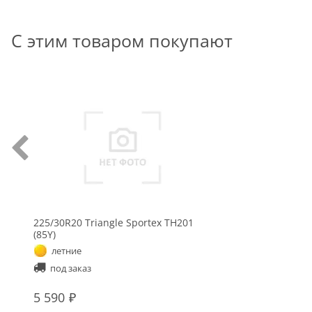
С этим товаром покупают
225/30R20 Triangle Sportex TH201
(85Y)
летние
под заказ
5 590