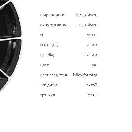
Ширина диска
8,5
дюймов
Диаметр диска
20
дюймов
PCD
5
x
112
Вылет (ET)
20
мм
ЦО (dia)
66,6
мм
Цвет
BKF
Производитель
lsflowforming
Тип диска
литой
Артикул
71963