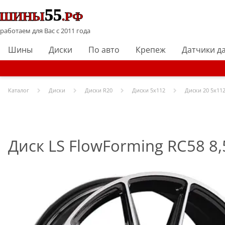
работаем для Вас с 2011 года
Шины
Диски
По авто
Крепеж
Датчики д
Каталог
Диски
Диски R
20
Диски
5x112
Диски
20 5x112
Диск LS FlowForming RC58 8,