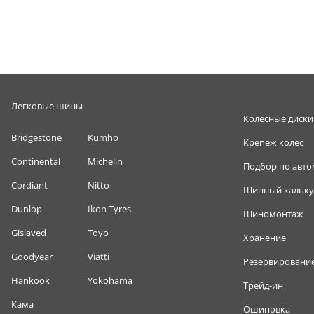
Легковые шины
Колесные диски
Bridgestone
Kumho
Крепеж колес
Continental
Michelin
Подбор по авт
Cordiant
Nitto
Шинный кальку
Dunlop
Ikon Tyres
Шиномонтаж
Gislaved
Toyo
Хранение
Goodyear
Viatti
Резервировани
Hankook
Yokohama
Трейд-ин
Кама
Ошиповка