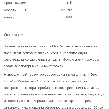
Производитель
Pirelli
Модель шины
Ice Zero
Артикул
1091
Описание
Зимняя шипованная шина Pirelli Ice Zero — технологический
прорыв для легковых автомобилей, обеспечивающий
феноменальное сцепление на льду, глубоком снегу и мокром
асфальте в полярных зимних условиях.
Направленный протектор с революционными шипами "Zero
Spike" и 3D-ламелями "полярного" типа создает микро
поверхность, которая пробивает каток и рвет снежный наст, а
многоярусные канавки мгновенно выметают слякоть, талую воду
и городскую грязь. Аэродинамические центральные ребра
фиксируют курс с ювелирной точностью на скоростях до 190 км/