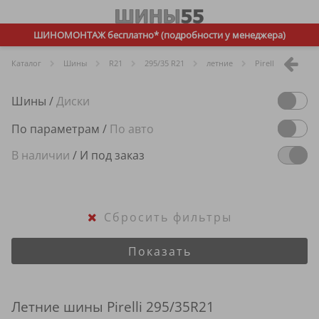
ШИНОМОНТАЖ бесплатно* (подробности у менеджера)
Каталог
Шины
R
21
295/35 R21
летние
Pirelli
Шины
/
Диски
По параметрам
/
По авто
В наличии
/
И под заказ
Сбросить фильтры
Показать
Летние шины Pirelli 295/35R21