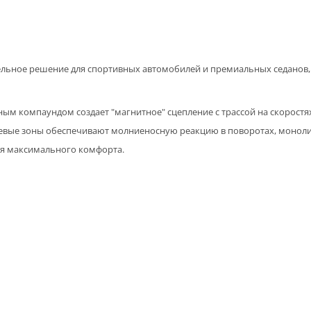
ительное решение для спортивных автомобилей и премиальных седанов
 компаундом создает "магнитное" сцепление с трассой на скоростях
чевые зоны обеспечивают молниеносную реакцию в поворотах, моноли
ля максимального комфорта.