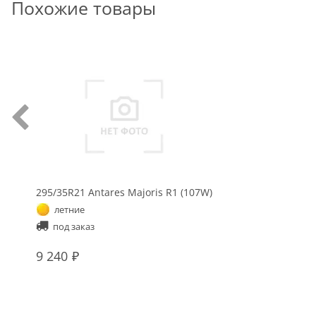
Похожие товары
295/35R21 Antares Majoris R1 (107W)
летние
под заказ
9 240