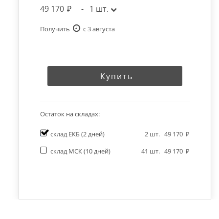
49 170
-
1
шт.
Получить
c 3 августа
Купить
Остаток на складах:
склад ЕКБ
(2 дней)
2
шт.
49 170
склад МСК
(10 дней)
41
шт.
49 170