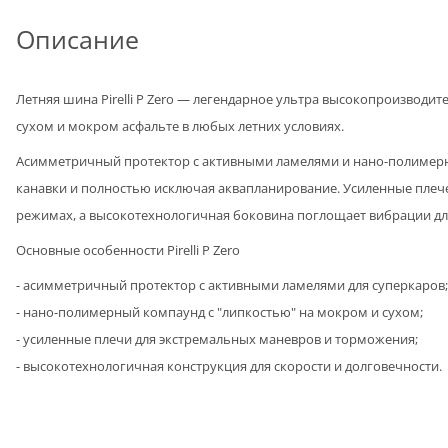
Описание
Летняя шина Pirelli P Zero — легендарное ультра высокопроизвод
сухом и мокром асфальте в любых летних условиях.
Асимметричный протектор с активными ламелями и нано-полимерным
канавки и полностью исключая аквапланирование. Усиленные пле
режимах, а высокотехнологичная боковина поглощает вибрации д
Основные особенности Pirelli P Zero
- асимметричный протектор с активными ламелями для суперкаров;
- нано-полимерный компаунд с "липкостью" на мокром и сухом;
- усиленные плечи для экстремальных маневров и торможения;
- высокотехнологичная конструкция для скорости и долговечности.