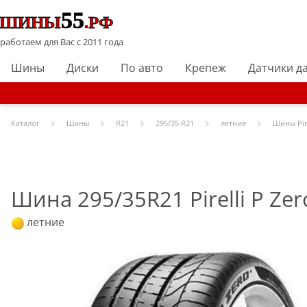
работаем для Вас с 2011 года
Шины
Диски
По авто
Крепеж
Датчики д
Каталог
Шины
R
21
295/35 R21
летние
Шины
Pir
Шина 295/35R21 Pirelli P Zer
летние