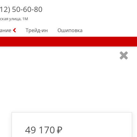
12)
50-60-80
йская улица, 1М
вание
Трейд-ин
Ошиповка
49 170