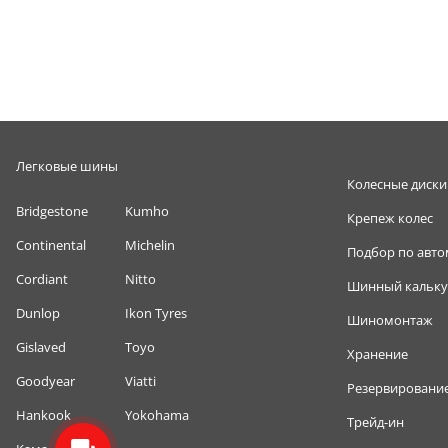
Легковые шины
Колесные диски
Bridgestone
Kumho
Крепеж колес
Continental
Michelin
Подбор по авт
Cordiant
Nitto
Шинный кальку
Dunlop
Ikon Tyres
Шиномонтаж
Gislaved
Toyo
Хранение
Goodyear
Viatti
Резервировани
Hankook
Yokohama
Трейд-ин