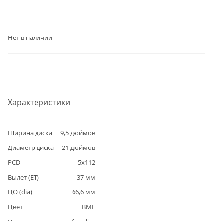
Нет в наличии
Характеристики
Ширина диска
9,5
дюймов
Диаметр диска
21
дюймов
PCD
5
x
112
Вылет (ET)
37
мм
ЦО (dia)
66,6
мм
Цвет
BMF