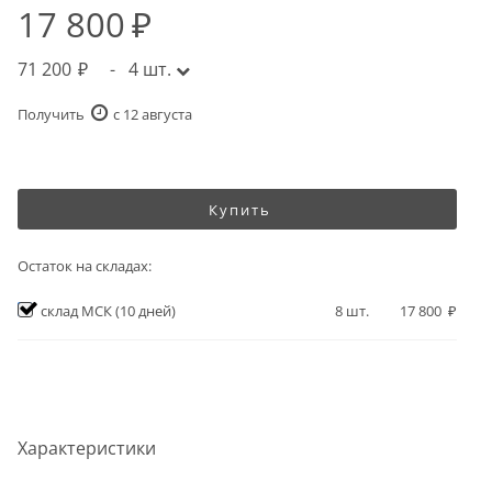
17 800
71 200
-
4
шт.
Получить
c 12 августа
Купить
Остаток на складах:
склад МСК
(10 дней)
8
шт.
17 800
Характеристики