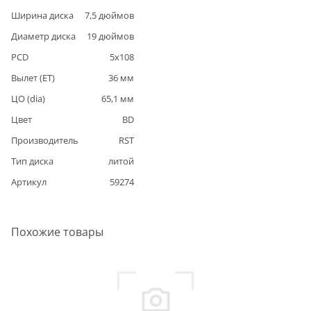
Ширина диска
7,5
дюймов
Диаметр диска
19
дюймов
PCD
5
x
108
Вылет (ET)
36
мм
ЦО (dia)
65,1
мм
Цвет
BD
Производитель
RST
Тип диска
литой
Артикул
59274
Похожие товары