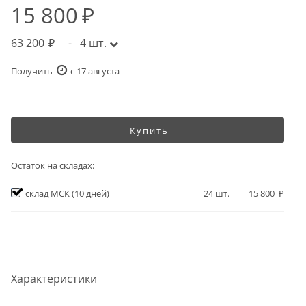
15 800
63 200
-
4
шт.
Получить
c 17 августа
Купить
Остаток на складах:
склад МСК
(10 дней)
24
шт.
15 800
Характеристики