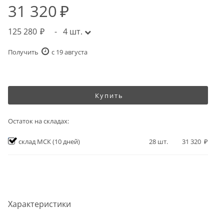
31 320
125 280
-
4
шт.
Получить
c 19 августа
Купить
Остаток на складах:
склад МСК
(10 дней)
28
шт.
31 320
Характеристики