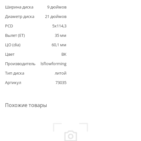
Ширина диска
9
дюймов
Диаметр диска
21
дюймов
PCD
5
x
114,3
Вылет (ET)
35
мм
ЦО (dia)
60,1
мм
Цвет
BK
Производитель
lsflowforming
Тип диска
литой
Артикул
73035
Похожие товары