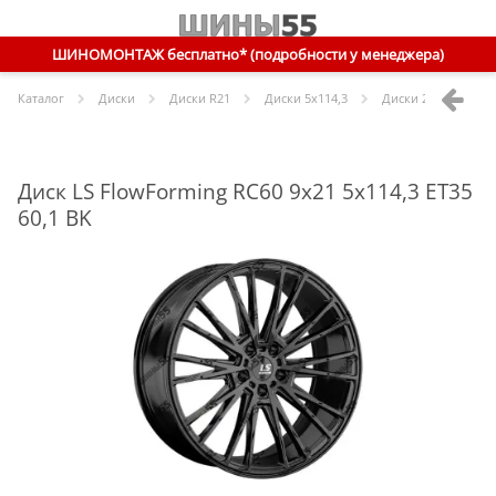
ШИНОМОНТАЖ бесплатно* (подробности у менеджера)
Каталог
Диски
Диски R
21
Диски
5x114,3
Диски
21 5x114,3 E
Диск LS FlowForming RC60 9x21 5x114,3 ET35
60,1 BK