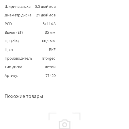
Ширина диска
8,5
дюймов
Диаметр диска
21
дюймов
PCD
5
x
114,3
Вылет (ET)
35
мм
ЦО (dia)
60,1
мм
Цвет
BKF
Производитель
lsforged
Тип диска
литой
Артикул
71420
Похожие товары