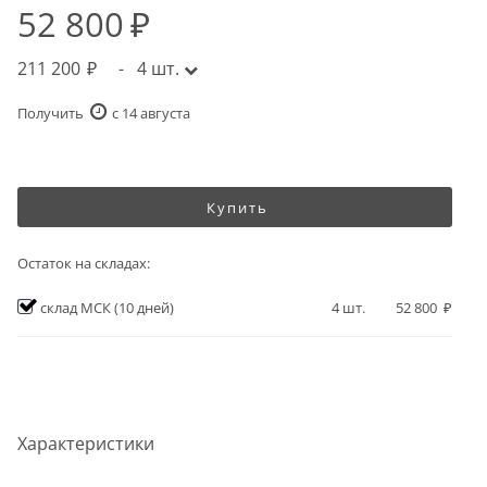
52 800
211 200
-
4
шт.
Получить
c 14 августа
Купить
Остаток на складах:
склад МСК
(10 дней)
4
шт.
52 800
Характеристики