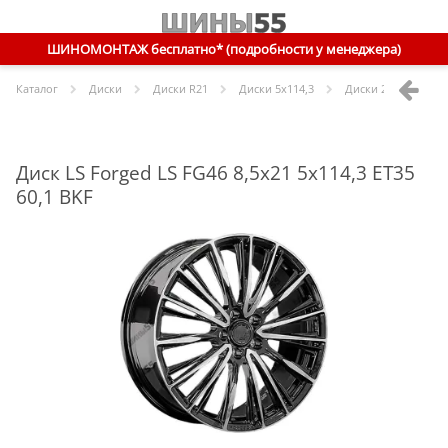
ШИНОМОНТАЖ бесплатно* (подробности у менеджера)
Каталог
Диски
Диски R
21
Диски
5x114,3
Диски
21 5x114,3 E
Диск LS Forged LS FG46 8,5x21 5x114,3 ET35
60,1 BKF