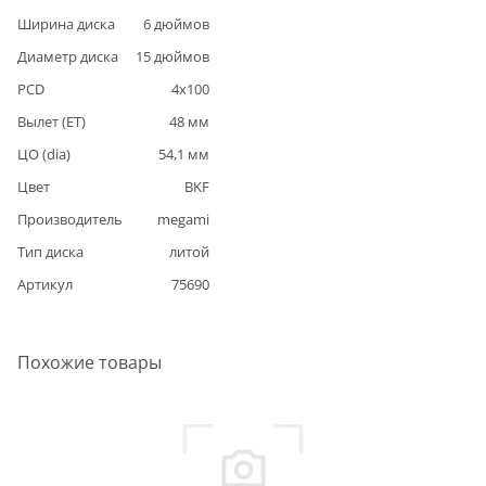
Ширина диска
6
дюймов
Диаметр диска
15
дюймов
PCD
4
x
100
Вылет (ET)
48
мм
ЦО (dia)
54,1
мм
Цвет
BKF
Производитель
megami
Тип диска
литой
Артикул
75690
Похожие товары