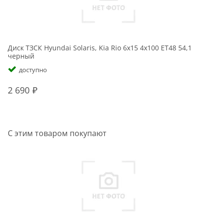
Диск ТЗСК Hyundai Solaris, Kia Rio 6x15 4x100 ET48 54,1
Ди
черный
с
доступно
2 690
2
С этим товаром покупают