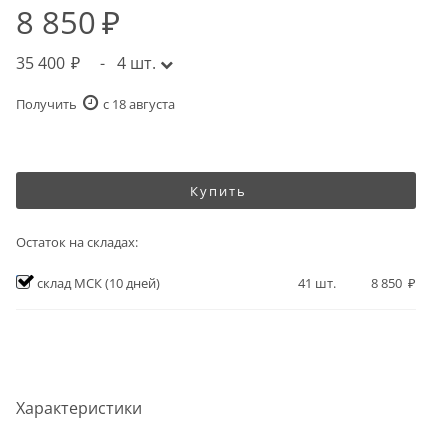
8 850
35 400
-
4
шт.
Получить
c 18 августа
Купить
Остаток на складах:
склад МСК
(10 дней)
41
шт.
8 850
Характеристики