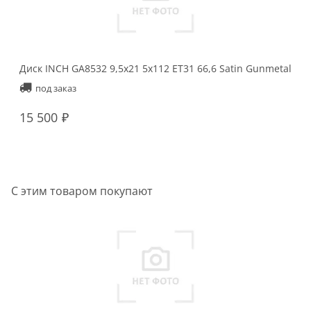
Диск INCH GA8532 9,5x21 5x112 ET31 66,6 Satin Gunmetal
Ди
Ma
под заказ
15 500
1
С этим товаром покупают