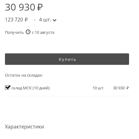
30 930
123 720
-
4
шт.
Получить
c 10 августа
Купить
Остаток на складах:
склад МСК
(10 дней)
10
шт.
30 930
Характеристики