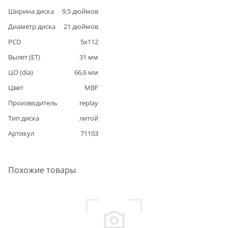
Ширина диска
9,5
дюймов
Диаметр диска
21
дюймов
PCD
5
x
112
Вылет (ET)
31
мм
ЦО (dia)
66,6
мм
Цвет
MBF
Производитель
replay
Тип диска
литой
Артикул
71103
Похожие товары