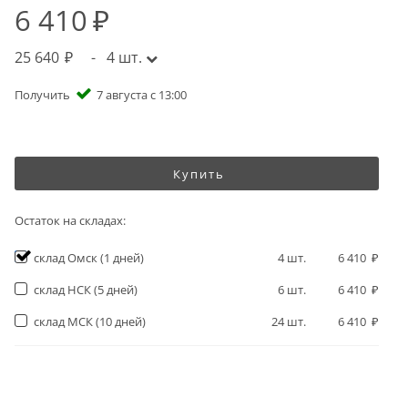
6 410
25 640
-
4
шт.
Получить
7 августа с 13:00
Купить
Остаток на складах:
склад Омск
(1 дней)
4
шт.
6 410
склад НСК
(5 дней)
6
шт.
6 410
склад МСК
(10 дней)
24
шт.
6 410