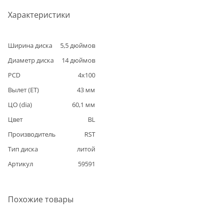
Характеристики
Ширина диска
5,5
дюймов
Диаметр диска
14
дюймов
PCD
4
x
100
Вылет (ET)
43
мм
ЦО (dia)
60,1
мм
Цвет
BL
Производитель
RST
Тип диска
литой
Артикул
59591
Похожие товары