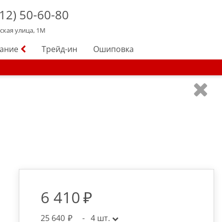
12)
50-60-80
йская улица, 1М
вание
Трейд-ин
Ошиповка
6 410
25 640
-
4
шт.