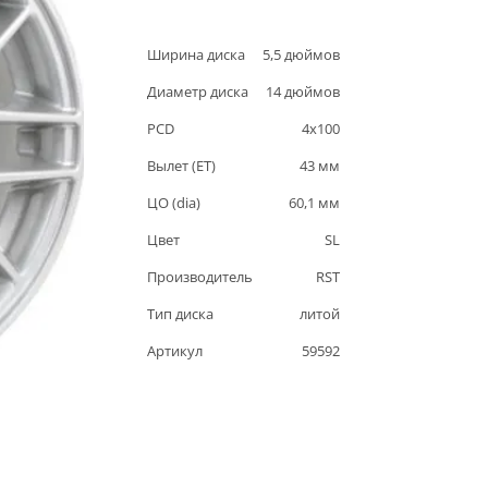
Ширина диска
5,5
дюймов
Диаметр диска
14
дюймов
PCD
4
x
100
Вылет (ET)
43
мм
ЦО (dia)
60,1
мм
Цвет
SL
Производитель
RST
Тип диска
литой
Артикул
59592