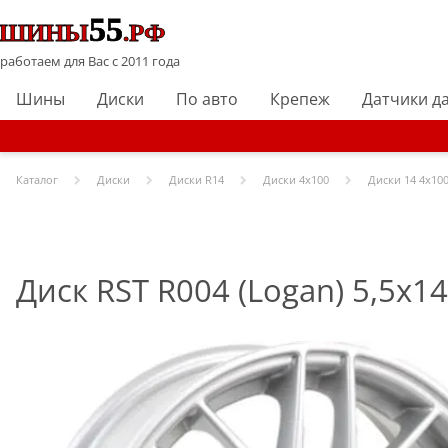
работаем для Вас с 2011 года
Шины
Диски
По авто
Крепеж
Датчики д
Каталог
Диски
Диски R
14
Диски
4x100
Диски
14 4x100
Диск RST R004 (Logan) 5,5x14