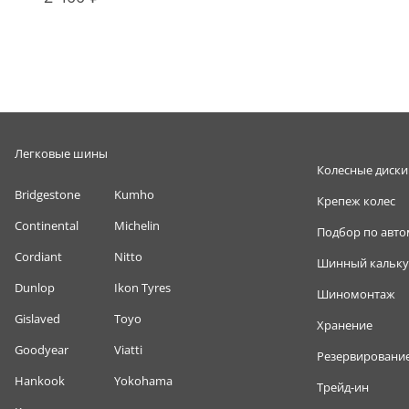
Легковые шины
Колесные диски
Bridgestone
Kumho
Крепеж колес
Continental
Michelin
Подбор по авт
Cordiant
Nitto
Шинный кальку
Dunlop
Ikon Tyres
Шиномонтаж
Gislaved
Toyo
Хранение
Goodyear
Viatti
Резервировани
Hankook
Yokohama
Трейд-ин