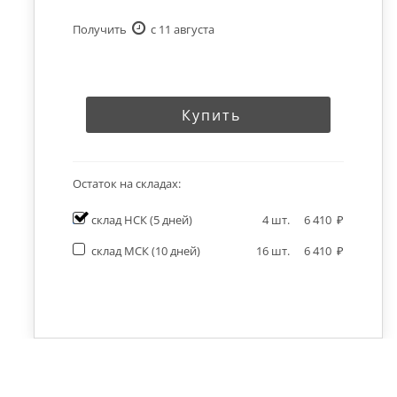
Получить
c 11 августа
Купить
Остаток на складах:
склад НСК
(5 дней)
4
шт.
6 410
склад МСК
(10 дней)
16
шт.
6 410