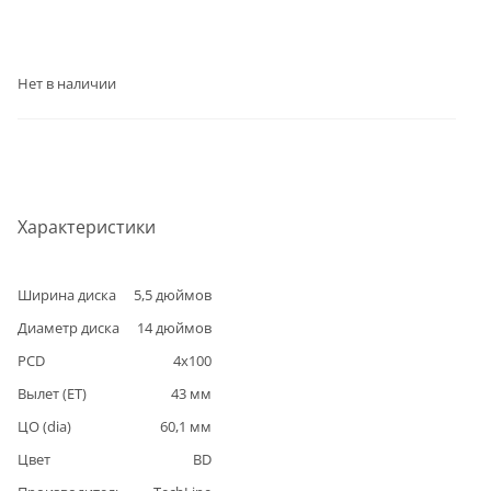
Нет в наличии
Характеристики
Ширина диска
5,5
дюймов
Диаметр диска
14
дюймов
PCD
4
x
100
Вылет (ET)
43
мм
ЦО (dia)
60,1
мм
Цвет
BD