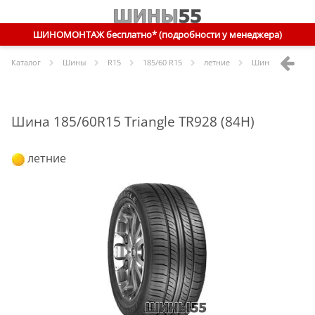
ШИНОМОНТАЖ бесплатно* (подробности у менеджера)
Каталог
Шины
R
15
185/60 R15
летние
Шины
Triangle
1
Шина 185/60R15 Triangle TR928 (84H)
летние