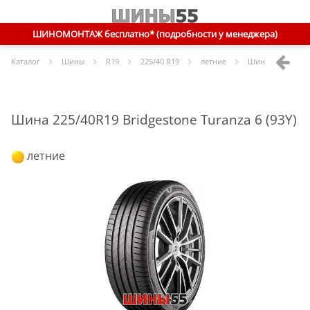
ШИНОМОНТАЖ бесплатно* (подробности у менеджера)
Каталог
Шины
R
19
225/40 R19
летние
Шины
Bridgesto
Шина 225/40R19 Bridgestone Turanza 6 (93Y)
летние