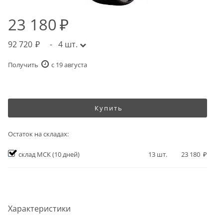
23 180
92 720
-
4
шт.
Получить
c 19 августа
Купить
Остаток на складах:
склад МСК
(10 дней)
13
шт.
23 180
Характеристики