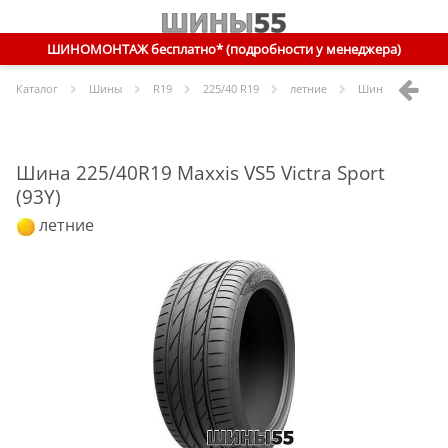
ШИНОМОНТАЖ бесплатно* (подробности у менеджера)
Каталог
Шины
R
19
225/40 R19
летние
Шины
Maxxis
22
Шина 225/40R19 Maxxis VS5 Victra Sport
(93Y)
летние