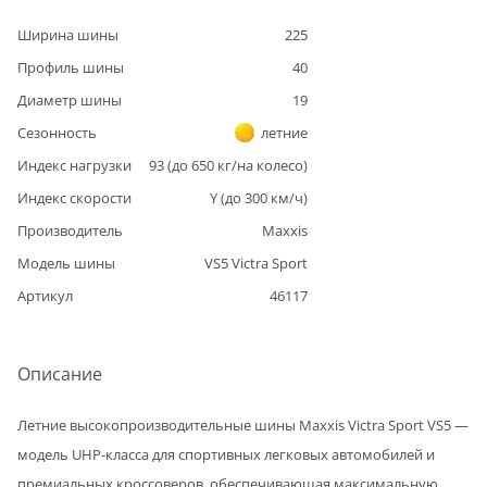
Ширина шины
225
Профиль шины
40
Диаметр шины
19
Сезонность
летние
Индекс нагрузки
93
(до
650
кг/на колесо)
Индекс скорости
Y
(до
300
км/ч)
Производитель
Maxxis
Модель шины
VS5 Victra Sport
Артикул
46117
Описание
Летние высокопроизводительные шины Maxxis Victra Sport VS5 —
модель UHP-класса для спортивных легковых автомобилей и
премиальных кроссоверов, обеспечивающая максимальную